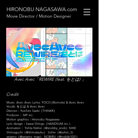
HIRONOBU NAGASAWA.com
Movie Director / Motion Designer
Avec Avec「REWIRE (feat. をとは) 」
Credit
Music: Avec Avec Lyrics: YOCO (illiomote) & Avec Avec
Vocals: をとは & Avec Avec
Director：Yuichiro Saeki（THINKR）
Producer：.MP inc.
Motion graphics：Hironobu Nagasawa
Lyric design：Sawai Shingo（HANDSUM inc.）
Animation： Yuhta Nishio（@snobby_snob）NIKE
Shimaguchi（@shimatsuku） Sohin（@sohin_3）
setamo（@setamo_map） NOBIRU（@nobile1031）